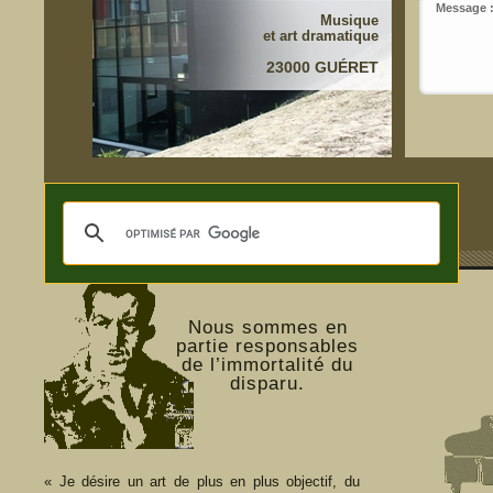
Message
Musique
et art dramatique
23000
GUÉRET
Nous sommes en
partie responsables
de l’immortalité du
disparu.
« Je désire un art de plus en plus objectif, du