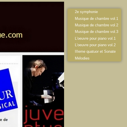
2e symphonie
Musique de chambre vol.1
Musique de chambre vol.2
Musique de chambre vol.3
L'oeuvre pour piano vol.1
L'oeuvre pour piano vol.2
IIIeme quatuor et Sonate
Mélodies